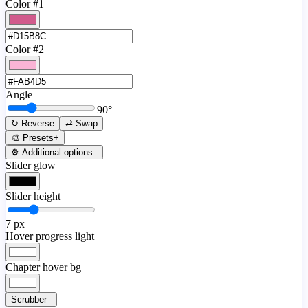
Color #1
Color #2
Angle
90
°
↻ Reverse
⇄ Swap
🎨 Presets
+
⚙️ Additional options
–
Slider glow
Slider height
7
px
Hover progress light
Chapter hover bg
Scrubber
–