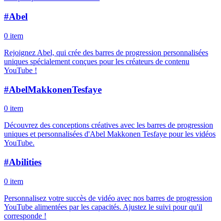
#
Abel
0 item
Rejoignez Abel, qui crée des barres de progression personnalisées
uniques spécialement conçues pour les créateurs de contenu
YouTube !
#
AbelMakkonenTesfaye
0 item
Découvrez des conceptions créatives avec les barres de progression
uniques et personnalisées d'Abel Makkonen Tesfaye pour les vidéos
YouTube.
#
Abilities
0 item
Personnalisez votre succès de vidéo avec nos barres de progression
YouTube alimentées par les capacités. Ajustez le suivi pour qu'il
corresponde !