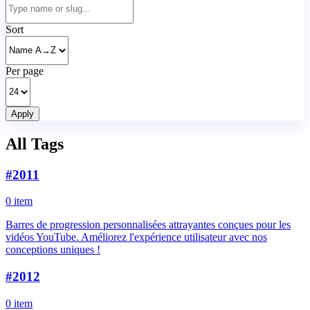
Sort
Per page
Apply
All Tags
#
2011
0 item
Barres de progression personnalisées attrayantes conçues pour les
vidéos YouTube. Améliorez l'expérience utilisateur avec nos
conceptions uniques !
#
2012
0 item