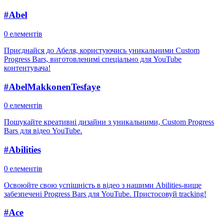
#
Abel
0 елементів
Приєднайся до Абеля, користуючись уникальними Custom
Progress Bars, виготовленимі спеціально для YouTube
контентувача!
#
AbelMakkonenTesfaye
0 елементів
Пошукайте креативні дизайни з уникальними, Custom Progress
Bars для відео YouTube.
#
Abilities
0 елементів
Освоюйте свою успішність в відео з нашими Abilities-вище
забезпечені Progress Bars для YouTube. Пристосовуй tracking!
#
Ace