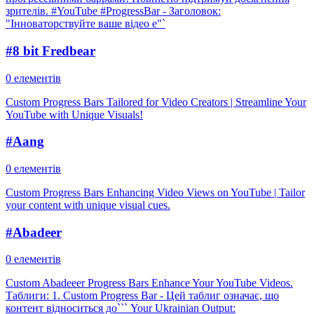
зрителів. #YouTube #ProgressBar - Заголовок:
"Інноваторствуйте ваше відео e"`
#
8 bit Fredbear
0 елементів
Custom Progress Bars Tailored for Video Creators | Streamline Your
YouTube with Unique Visuals!
#
Aang
0 елементів
Custom Progress Bars Enhancing Video Views on YouTube | Tailor
your content with unique visual cues.
#
Abadeer
0 елементів
Custom Abadeeer Progress Bars Enhance Your YouTube Videos.
Таблиги: 1. Custom Progress Bar - Цей таблиг означає, що
контент відноситься до``` Your Ukrainian Output: