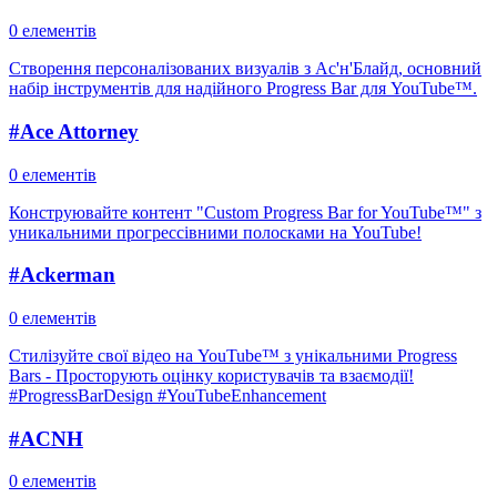
0 елементів
Створення персоналізованих визуалів з Ас'н'Блайд, основний
набір інструментів для надійного Progress Bar для YouTube™.
#
Ace Attorney
0 елементів
Конструювайте контент "Custom Progress Bar for YouTube™" з
уникальними прогрессівними полосками на YouTube!
#
Ackerman
0 елементів
Стилізуйте свої відео на YouTube™ з унікальними Progress
Bars - Просторують оцінку користувачів та взаємодії!
#ProgressBarDesign #YouTubeEnhancement
#
ACNH
0 елементів