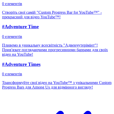
0 елементів
Створіть свої самій "Custom Progress Bar for YouTube™" -
прекрасний для відео YouTube™!
#
Adventure Time
0 елементів
Пливемо в уникальну всесвітність "Адвенчутерімінт"!
Прив'язьте поглядаючими прогресивними баррами для своїх
відео на YouTube!
#
Adventure Times
0 елементів
Трансформуйте свої відео на YouTube™ з унікальними Custom
Progress Bars для Among Us для відмінного вигляду!