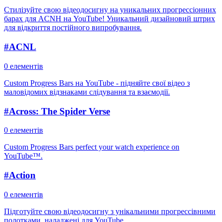
Стилізуйте свою відеодосигну на уникальних прогрессіонних
барах для ACNH на YouTube! Уникальний дизайновий штрих
для відкриття постійного випробування.
#
ACNL
0 елементів
Custom Progress Bars на YouTube - підняйте свої відео з
маловідомих відзнаками слідування та взаємодії.
#
Across: The Spider Verse
0 елементів
Custom Progress Bars perfect your watch experience on
YouTube™.
#
Action
0 елементів
Підготуйте свою відеодосигну з унікальними прогрессівними
полотками, наладжені для YouTube.