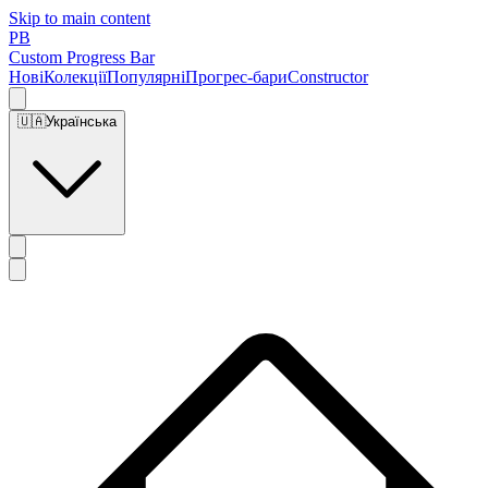
Skip to main content
PB
Custom Progress Bar
Нові
Колекції
Популярні
Прогрес-бари
Constructor
🇺🇦
Українська