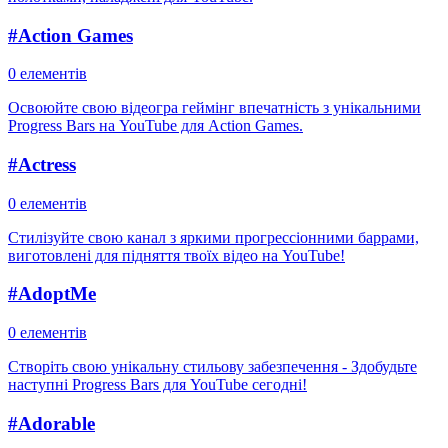
#
Action Games
0 елементів
Освоюйте свою відеогра геймінг впечатність з унікальними
Progress Bars на YouTube для Action Games.
#
Actress
0 елементів
Стилізуйте свою канал з яркими прогрессіонними баррами,
виготовлені для підняття твоїх відео на YouTube!
#
AdoptMe
0 елементів
Створіть свою унікальну стильову забезпечення - Здобудьте
наступні Progress Bars для YouTube сегодні!
#
Adorable