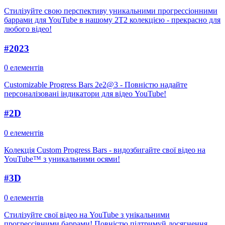
Стилізуйте свою перспективу уникальними прогрессіонними
баррами для YouTube в нашому 2T2 колекцією - прекрасно для
любого відео!
#
2023
0 елементів
Customizable Progress Bars 2e2@3 - Повністю надайте
персоналізовані індикатори для відео YouTube!
#
2D
0 елементів
Колекція Custom Progress Bars - видозбигайте свої відео на
YouTube™ з уникальними осями!
#
3D
0 елементів
Стилізуйте свої відео на YouTube з унікальними
прогрессівними баррами! Повністю підтримуй досягнення