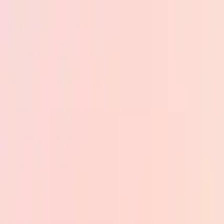
Skip to main content
PB
Custom Progress Bar
Nuevos
Colecciones
Populares
Barras de progreso
Constructor
🇪🇸
Español