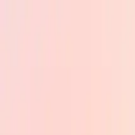
Skip to main content
PB
Custom Progress Bar
Nuevos
Colecciones
Populares
Barras de progreso
Constructor
🇪🇸
Español