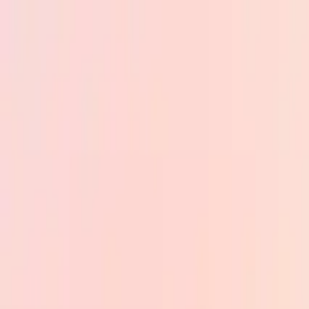
Skip to main content
PB
Custom Progress Bar
Новые
Коллекции
Популярное
Прогресс-бары
Constructor
🇷🇺
Русский