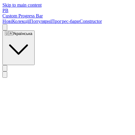
Skip to main content
PB
Custom Progress Bar
Нові
Колекції
Популярні
Прогрес-бари
Constructor
🇺🇦
Українська