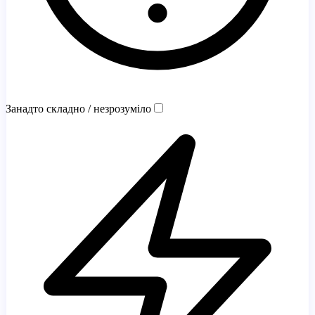
Занадто складно / незрозуміло