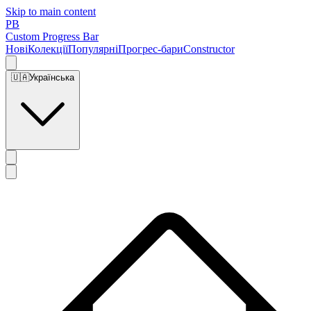
Skip to main content
PB
Custom Progress Bar
Нові
Колекції
Популярні
Прогрес-бари
Constructor
🇺🇦
Українська