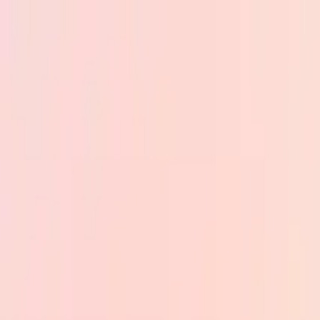
Skip to main content
PB
Custom Progress Bar
Nuevos
Colecciones
Populares
Barras de progreso
Constructor
🇪🇸
Español