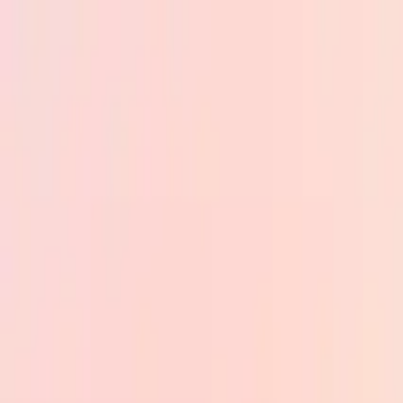
Skip to main content
PB
Custom Progress Bar
Nuevos
Colecciones
Populares
Barras de progreso
Constructor
🇪🇸
Español