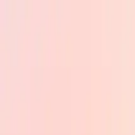
Skip to main content
PB
Custom Progress Bar
Nuevos
Colecciones
Populares
Barras de progreso
Constructor
🇪🇸
Español