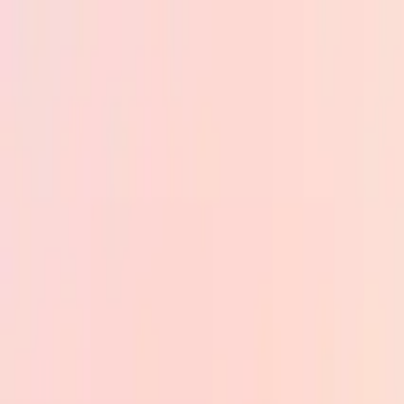
Skip to main content
PB
Custom Progress Bar
Nuevos
Colecciones
Populares
Barras de progreso
Constructor
🇪🇸
Español