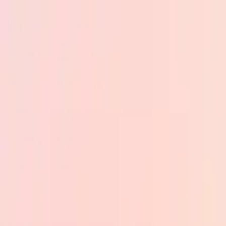
Skip to main content
PB
Custom Progress Bar
Nuevos
Colecciones
Populares
Barras de progreso
Constructor
🇪🇸
Español