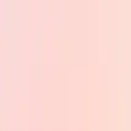
Skip to main content
PB
Custom Progress Bar
Nouveautés
Collections
Populaires
Barres de progression
Constructor
🇫🇷
Français