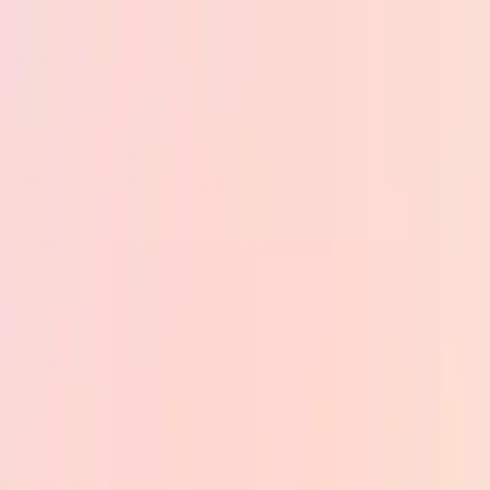
Skip to main content
PB
Custom Progress Bar
Nouveautés
Collections
Populaires
Barres de progression
Constructor
🇫🇷
Français