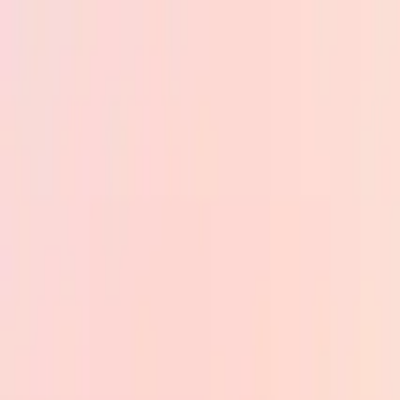
Skip to main content
PB
Custom Progress Bar
Nouveautés
Collections
Populaires
Barres de progression
Constructor
🇫🇷
Français