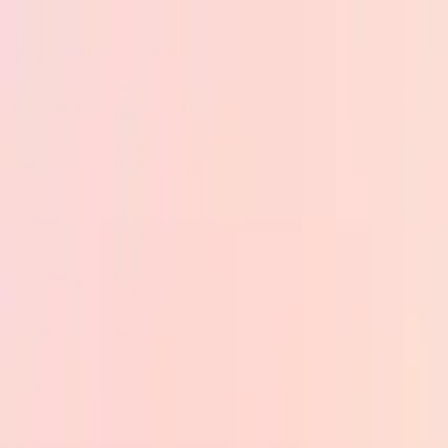
Skip to main content
PB
Custom Progress Bar
Новые
Коллекции
Популярное
Прогресс-бары
Constructor
🇷🇺
Русский