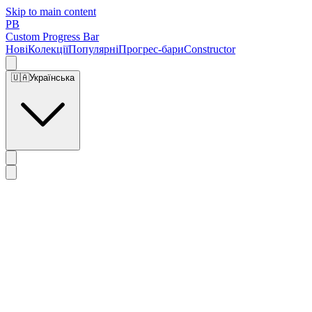
Skip to main content
PB
Custom Progress Bar
Нові
Колекції
Популярні
Прогрес-бари
Constructor
🇺🇦
Українська