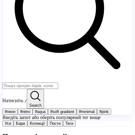
Натисніть
/
Search
#
neon
#
retro
#
aqua
#
soft gradient
#
minimal
#
pink
Введіть запит або оберіть популярний тег вище
Усе
Бари
Колекції
Пости
Теги