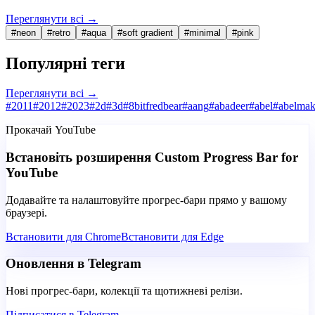
Переглянути всі
→
#
neon
#
retro
#
aqua
#
soft gradient
#
minimal
#
pink
Популярні теги
Переглянути всі
→
#
2011
#
2012
#
2023
#
2d
#
3d
#
8bitfredbear
#
aang
#
abadeer
#
abel
#
abelmak
Прокачай YouTube
Встановіть розширення Custom Progress Bar for
YouTube
Додавайте та налаштовуйте прогрес-бари прямо у вашому
браузері.
Встановити для Chrome
Встановити для Edge
Оновлення в Telegram
Нові прогрес-бари, колекції та щотижневі релізи.
Підписатися в Telegram