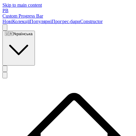
Skip to main content
PB
Custom Progress Bar
Нові
Колекції
Популярні
Прогрес-бари
Constructor
🇺🇦
Українська