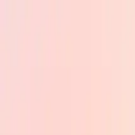
Skip to main content
PB
Custom Progress Bar
Нові
Колекції
Популярні
Прогрес-бари
Constructor
🇺🇦
Українська