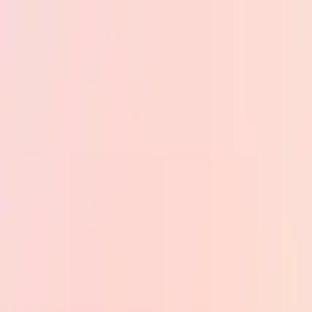
Skip to main content
PB
Custom Progress Bar
Nuevos
Colecciones
Populares
Barras de progreso
Constructor
🇪🇸
Español