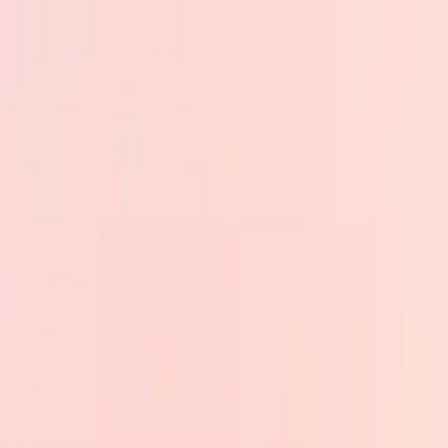
Skip to main content
PB
Custom Progress Bar
Nuevos
Colecciones
Populares
Barras de progreso
Constructor
🇪🇸
Español