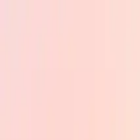
Skip to main content
PB
Custom Progress Bar
Nouveautés
Collections
Populaires
Barres de progression
Constructor
🇫🇷
Français