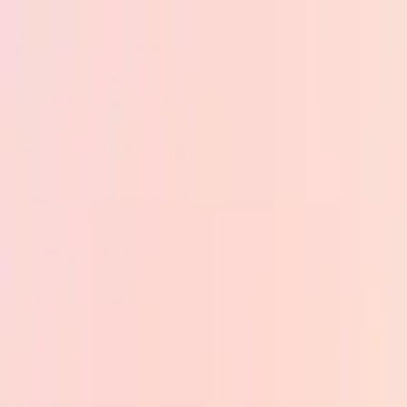
Skip to main content
PB
Custom Progress Bar
Nouveautés
Collections
Populaires
Barres de progression
Constructor
🇫🇷
Français