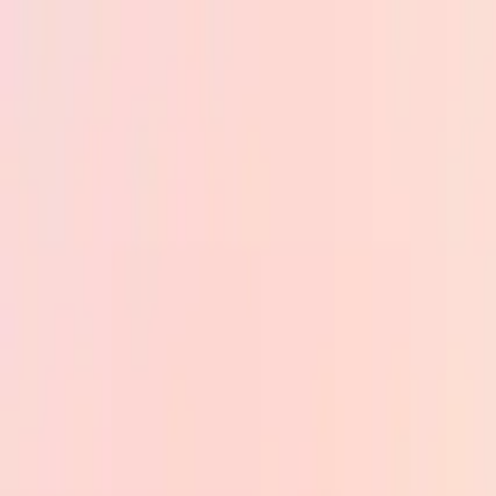
Skip to main content
PB
Custom Progress Bar
Новые
Коллекции
Популярное
Прогресс-бары
Constructor
🇷🇺
Русский