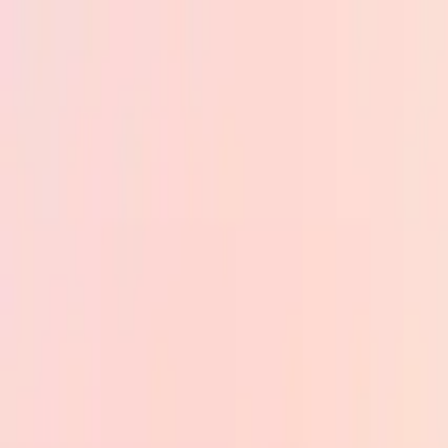
Skip to main content
PB
Custom Progress Bar
Новые
Коллекции
Популярное
Прогресс-бары
Constructor
🇷🇺
Русский