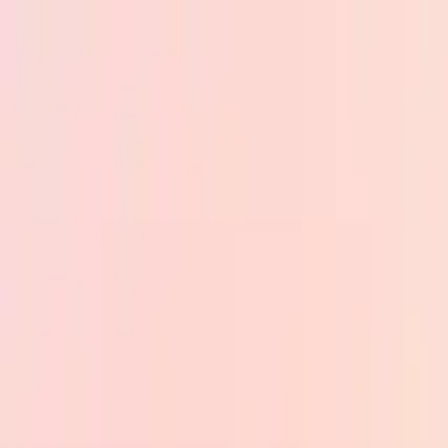
Skip to main content
PB
Custom Progress Bar
Новые
Коллекции
Популярное
Прогресс-бары
Constructor
🇷🇺
Русский