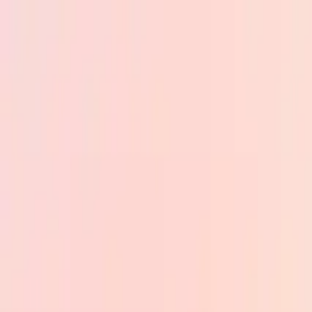
Skip to main content
PB
Custom Progress Bar
Нові
Колекції
Популярні
Прогрес-бари
Constructor
🇺🇦
Українська