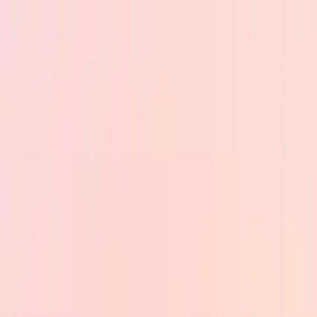
Skip to main content
PB
Custom Progress Bar
Нові
Колекції
Популярні
Прогрес-бари
Constructor
🇺🇦
Українська